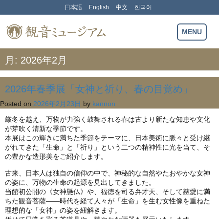
Skip
日本語
English
中文
한국어
to
content
観音ミュージアム
MENU
月:
2026年2月
2026年春季展「女神と祈り、春の目覚め」
Posted on
2026年2月23日
by
kannon
厳冬を越え、万物が力強く鼓舞される春は古より新たな知恵や文化
が芽吹く清新な季節です。
本展はこの輝きに満ちた季節をテーマに、日本美術に脈々と受け継
がれてきた「生命」と「祈り」という二つの精神性に光を当て、そ
の豊かな造形美をご紹介します。
古来、日本人は独自の信仰の中で、神秘的な自然やたおやかな女神
の姿に、万物の生命の起源を見出してきました。
当館初公開の《女神懸仏》や、福徳を司る弁才天、そして慈愛に満
ちた観音菩薩――時代を経て人々が「生命」を生む女性像を重ねた
理想的な「女神」の姿を紐解きます。