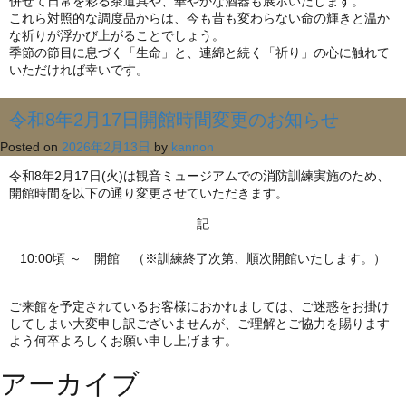
併せて日常を彩る茶道具や、華やかな酒器も展示いたします。
これら対照的な調度品からは、今も昔も変わらない命の輝きと温か
な祈りが浮かび上がることでしょう。
季節の節目に息づく「生命」と、連綿と続く「祈り」の心に触れて
いただければ幸いです。
令和8年2月17日開館時間変更のお知らせ
Posted on
2026年2月13日
by
kannon
令和8年2月17日(火)は観音ミュージアムでの消防訓練実施のため、
開館時間を以下の通り変更させていただきます。
記
10:00頃 ～ 開館 （※訓練終了次第、順次開館いたします。）
ご来館を予定されているお客様におかれましては、ご迷惑をお掛け
してしまい大変申し訳ございませんが、ご理解とご協力を賜ります
よう何卒よろしくお願い申し上げます。
アーカイブ