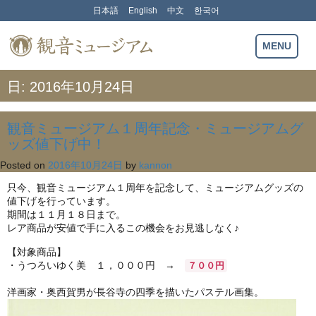
Skip
日本語
English
中文
한국어
to
content
観音ミュージアム
MENU
日:
2016年10月24日
観音ミュージアム１周年記念・ミュージアムグ
ッズ値下げ中！
Posted on
2016年10月24日
by
kannon
只今、観音ミュージアム１周年を記念して、ミュージアムグッズの
値下げを行っています。
期間は１１月１８日まで。
レア商品が安値で手に入るこの機会をお見逃しなく♪
【対象商品】
・うつろいゆく美 １，０００円 →
７００円
洋画家・奥西賀男が長谷寺の四季を描いたパステル画集。