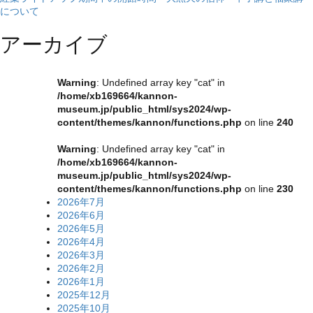
投
について
稿
アーカイブ
ナ
ビ
Warning
: Undefined array key "cat" in
ゲ
/home/xb169664/kannon-
museum.jp/public_html/sys2024/wp-
ー
content/themes/kannon/functions.php
on line
240
シ
Warning
: Undefined array key "cat" in
ョ
/home/xb169664/kannon-
museum.jp/public_html/sys2024/wp-
ン
content/themes/kannon/functions.php
on line
230
2026年7月
2026年6月
2026年5月
2026年4月
2026年3月
2026年2月
2026年1月
2025年12月
2025年10月