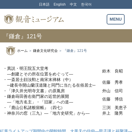
Skip
日本語
English
中文
한국어
to
content
観音ミュージアム
MENU
『鎌倉』121号
ホーム
＞
鎌倉文化研究会
＞
『鎌倉』121号
・異説・明王院五大堂考
鈴木 良昭
―創建とその所在位置をめぐって―
・一斎居士顔汝勲と南宋末禅林（中）
佐藤 秀孝
─建長寺開山蘭渓道隆と同門に当たる在俗居士─
・「津久井光明寺文書」の原胤房
外山 信司
・鎌倉蒔田善右衛門家の近世的展開
佐藤 博信
―「地方名主」・「旧家」への道―
・『鹿山公私諸般留帳』（四七）
三渕 美恵子
・神奈川の窓（三九）―「地方史研究」から―
井上 隆男
紅葉ライトアップ期間中の開館時間
大黒天の信仰―甲子講と福聚講―