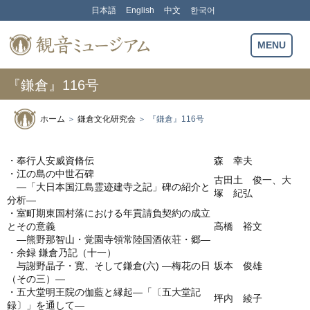
Skip
日本語
English
中文
한국어
to
content
観音ミュージアム
MENU
『鎌倉』116号
ホーム
＞
鎌倉文化研究会
＞
『鎌倉』116号
・奉行人安威資脩伝
森 幸夫
・江の島の中世石碑
古田土 俊一、大
―「大日本国江島霊迹建寺之記」碑の紹介と
塚 紀弘
分析―
・室町期東国村落における年貢請負契約の成立
とその意義
高橋 裕文
―熊野那智山・覚園寺領常陸国酒依荘・郷―
・余録 鎌倉乃記（十一）
与謝野晶子・寛、そして鎌倉(六) ―梅花の日
坂本 俊雄
（その三）―
・五大堂明王院の伽藍と縁起―「〔五大堂記
坪内 綾子
録〕」を通して―