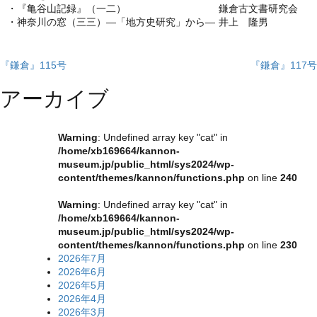
・『亀谷山記録』（一二）
鎌倉古文書研究会
・神奈川の窓（三三）―「地方史研究」から―
井上 隆男
投
『鎌倉』115号
『鎌倉』117号
稿
アーカイブ
ナ
ビ
Warning
: Undefined array key "cat" in
/home/xb169664/kannon-
ゲ
museum.jp/public_html/sys2024/wp-
content/themes/kannon/functions.php
on line
240
ー
シ
Warning
: Undefined array key "cat" in
/home/xb169664/kannon-
ョ
museum.jp/public_html/sys2024/wp-
content/themes/kannon/functions.php
on line
230
ン
2026年7月
2026年6月
2026年5月
2026年4月
2026年3月