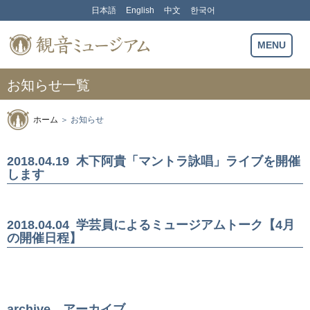
Skip
日本語
English
中文
한국어
to
content
観音ミュージアム
MENU
お知らせ一覧
ホーム
＞
お知らせ
2018.04.19
木下阿貴「マントラ詠唱」ライブを開催
します
2018.04.04
学芸員によるミュージアムトーク【4月
の開催日程】
archive アーカイブ