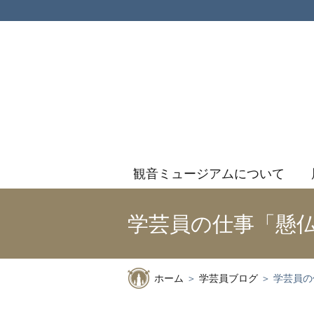
Skip
to
content
観音ミュージアムについて
学芸員の仕事「懸
ホーム
＞
学芸員ブログ
＞
学芸員