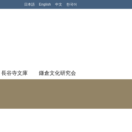
日本語
English
中文
한국어
アム
長谷寺文庫
鎌倉文化研究会