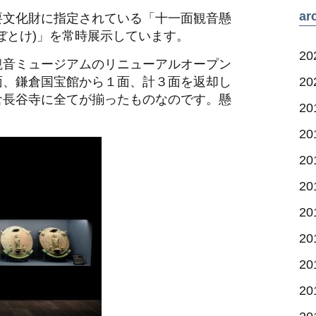
a
要文化財に指定されている「十一面観音懸
ぼとけ)」を常時展示しています。
2
観音ミュージアムのリニューアルオープン
面、鎌倉国宝館から１面、計３面を返却し
2
倉長谷寺に全てが揃ったものなのです。懸
2
2
20
2
2
2
20
2