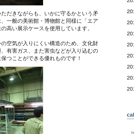
2
2
いただきながらも、いかに守るかという矛
は、一般の美術館・博物館と同様に「エア
2
性の高い展示ケースを使用しています。
20
外の空気が入りにくい構造のため、文化財
20
塵、有害ガス、また害虫などが入り込むの
2
に保つことができる優れものです！
2
2
2
c
2